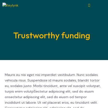
Trustworthy funding
Mauris eu nisi eget nisi imperdiet vestibulum. Nunc sodales
vehicula risus. Suspendisse id mauris sodales, blandit tortor
eu, sodales justo. Morbi tincidunt, ante vel suscipit volutpat,
turpis enim volutpSectetur adipiscing elit, sed do eiusm
onsectetur adipiscing elit, sed do eiusm od tempor
incididunt ut labore. Ut vel placerat eros, eu tincidunt velit.