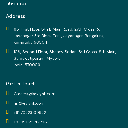
Internships
Address
65, First Floor, 8th B Main Road, 27th Cross Rd,
Jayanagar 3rd Block East, Jayanagar, Bengaluru,
Karnataka 560011
108, Second Floor, Shenoy Sadan, 3rd Cross, 9th Main,
Saraswatipuram, Mysore,
India, 570009
Get In Touch
Careers@keylynk.com
hr@keylynk.com
+91 70223 09922
+91 99029 42226